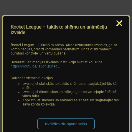
Rocket League
– taktisko shēmu un animāciju
izveide
Rocket League
– 100×65 m arēna. Ātras uzbrukuma izspēles, gaisa
kombinācijas, precīzi komandas pārmetumi un taktiski manevri
bumbas kontrolei un vārtu gūšanai.
Detalizētu animācijas izveides instrukciju skatiet YouTube
https://youtu.be/jeSqnQUhaqE
.
Galvenās vietnes funkcijas:
Izveidojiet statiskās taktiskās shēmas un saglabājiet tās kā
attēlu.
Izveidojiet dinamiskas animācijas, kuras var lejupielādēt kā
video failu.
Koplietojiet shēmas un animācijas ar saiti un saglabājiet tās
savā konta kolekcijā.
Izvēlēties citu sporta veidu