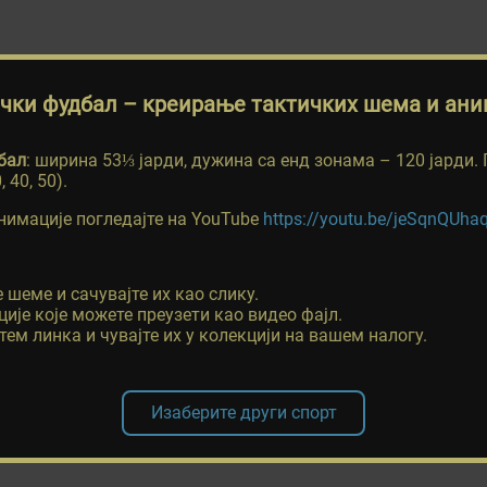
чки фудбал
– креирање тактичких шема и ани
бал
: ширина 53⅓ јарди, дужина са енд зонама – 120 јарди. 
 40, 50).
нимације погледајте на YouTube
https://youtu.be/jeSqnQUha
 шеме и сачувајте их као слику.
ије које можете преузети као видео фајл.
ем линка и чувајте их у колекцији на вашем налогу.
Изаберите други спорт