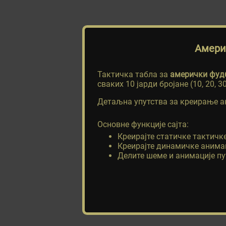
Амери
Тактичка табла за
амерички фуд
сваких 10 јарди бројане (10, 20, 30,
Детаљна упутства за креирање а
Основне функције сајта:
Креирајте статичке тактичке
Креирајте динамичке анимац
Делите шеме и анимације пут