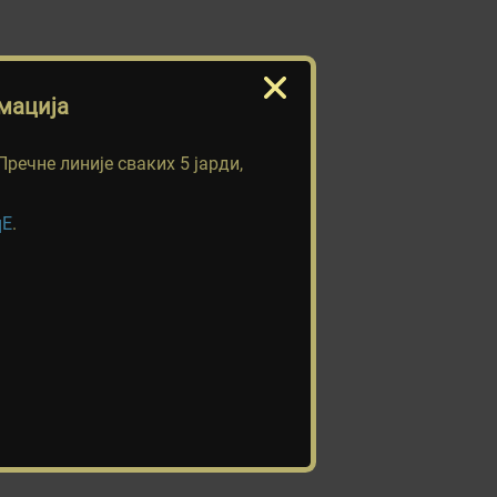
мација
Пречне линије сваких 5 јарди,
qE
.