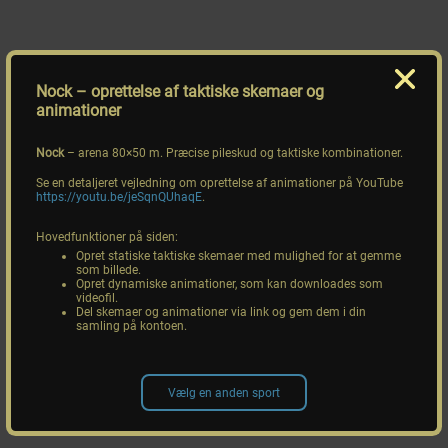
Nock
– oprettelse af taktiske skemaer og
animationer
Nock
– arena 80×50 m. Præcise pileskud og taktiske kombinationer.
Se en detaljeret vejledning om oprettelse af animationer på YouTube
https://youtu.be/jeSqnQUhaqE
.
Hovedfunktioner på siden:
Opret statiske taktiske skemaer med mulighed for at gemme
som billede.
Opret dynamiske animationer, som kan downloades som
videofil.
Del skemaer og animationer via link og gem dem i din
samling på kontoen.
Vælg en anden sport