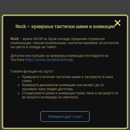
Nock
– креирање тактички шеми и анимации
Nock
– арена 80×50 м. Брзи напади, прецизни стрелачки
комбинации, тимски комбинации, тактички маневри за контрола
на целта и победа на тимот.
Детални инструкции за креирање анимации погледнете на
YouTube
https://youtu.be/jeSqnQUhaqE
.
Главни функции на сајтот:
Креирајте статички тактички шеми и зачувајте ги како
слика.
Креирајте динамички анимации кои можат да се
преземат како видео датотека.
Споделувајте шеми и анимации преку линк и зачувајте ги
во вашата колекција на сметката.
Изберете друг спорт