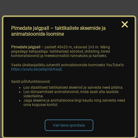
Pimedate jalgpall
– taktikaliste skeemide ja
animatsioonide loomine
Pimedate jalgpall
– parkett 40×20 m, väravad 2×3 m. Mäng
jalgadega kellapalliga: taktikalised sööstud, dribbling, kiired
kombinatsioonid ja meeskonnatöö rünnakuks ja kaitseks.
Vaata üksikasjalikku juhendit animatsioonide loomiseks YouTube’is
https://youtu.be/jeSqnQUhaqE
.
Saidil põhifunktsioonid:
Loo staatilised taktikalised skeemid ja salvesta need pildina.
Loo dünaamilised animatsioonid, mida saab alla laadida
videofailina.
Jaga skeeme ja animatsioone lingi kaudu ning salvesta need
oma kogusse kontol.
Vali teine spordiala