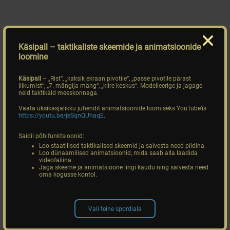
Käsipall
– taktikaliste skeemide ja animatsioonide
loomine
Käsipall
– „Rist“, „kaksik ekraan pivotile“, „passe pivotile pärast
liikumist“, „7. mängija mäng“, „kiire keskus“. Modelleerige ja jagage
neid taktikaid meeskonnaga.
Vaata üksikasjalikku juhendit animatsioonide loomiseks YouTube’is
https://youtu.be/jeSqnQUhaqE
.
Saidil põhifunktsioonid:
Loo staatilised taktikalised skeemid ja salvesta need pildina.
Loo dünaamilised animatsioonid, mida saab alla laadida
videofailina.
Jaga skeeme ja animatsioone lingi kaudu ning salvesta need
oma kogusse kontol.
Vali teine spordiala