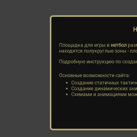
Н
Площадка для игры в
нетбол
разм
находятся полукруглые зоны - пло
Подробную инструкцию по созда
Основные возможности сайта:
Создание статичных тактич
Создание динамических ани
Схемами и анимациями можн