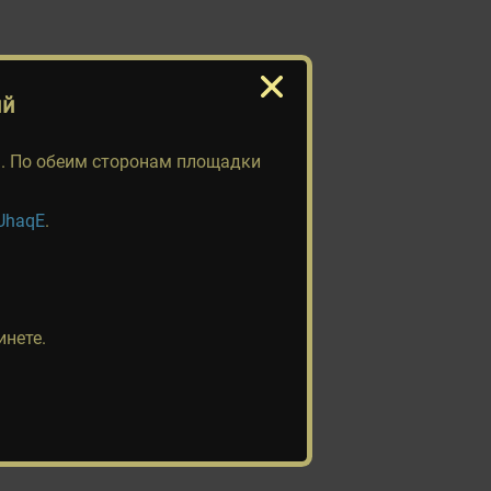
ий
"). По обеим сторонам площадки
QUhaqE
.
инете.