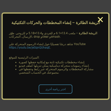
الريشة الطائرة
– إنشاء المخططات والحركات التكتيكية
الريشة الطائرة
– ملعب 13.4×6.1 م للفردي و13.4×5.18 م للزوجي. طوّر
الإرسال، التحركات، drop وclear وsmash.
شاهد درسًا تفصيليًا حول إنشاء الرسوم المتحركة على YouTube
https://youtu.be/jeSqnQUhaqE
.
الميزات الرئيسية للموقع:
إنشاء مخططات تكتيكية ثابتة مع إمكانية حفظها كصورة.
إنشاء رسومات متحركة ديناميكية يمكن تنزيلها كملف فيديو.
مشاركة المخططات والرسوم المتحركة عبر رابط وحفظها في
مجموعتك في الحساب الشخصي.
اختر رياضة أخرى