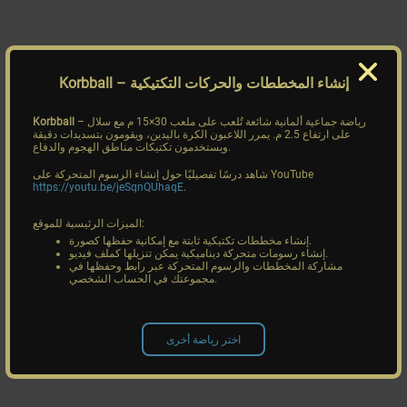
– إنشاء المخططات والحركات التكتيكية
Korbball
– رياضة جماعية ألمانية شائعة تُلعب على ملعب 30×15 م مع سلال
Korbball
على ارتفاع 2.5 م. يمرر اللاعبون الكرة باليدين، ويقومون بتسديدات دقيقة
ويستخدمون تكتيكات مناطق الهجوم والدفاع.
شاهد درسًا تفصيليًا حول إنشاء الرسوم المتحركة على YouTube
https://youtu.be/jeSqnQUhaqE
.
الميزات الرئيسية للموقع:
إنشاء مخططات تكتيكية ثابتة مع إمكانية حفظها كصورة.
إنشاء رسومات متحركة ديناميكية يمكن تنزيلها كملف فيديو.
مشاركة المخططات والرسوم المتحركة عبر رابط وحفظها في
مجموعتك في الحساب الشخصي.
اختر رياضة أخرى