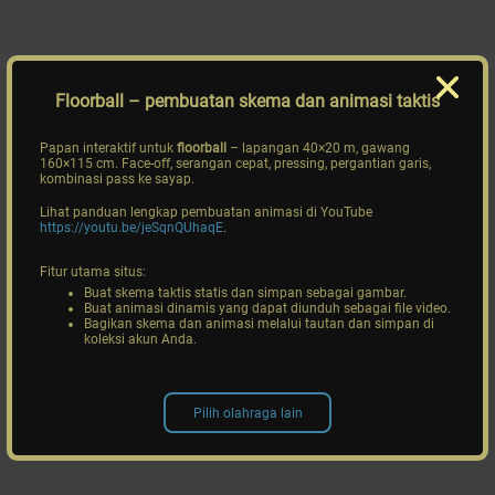
Floorball
– pembuatan skema dan animasi taktis
Papan interaktif untuk
floorball
– lapangan 40×20 m, gawang
160×115 cm. Face-off, serangan cepat, pressing, pergantian garis,
kombinasi pass ke sayap.
Lihat panduan lengkap pembuatan animasi di YouTube
https://youtu.be/jeSqnQUhaqE
.
Fitur utama situs:
Buat skema taktis statis dan simpan sebagai gambar.
Buat animasi dinamis yang dapat diunduh sebagai file video.
Bagikan skema dan animasi melalui tautan dan simpan di
koleksi akun Anda.
Pilih olahraga lain