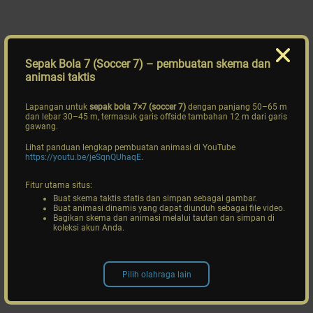
Sepak Bola 7 (Soccer 7)
– pembuatan skema dan
animasi taktis
Lapangan untuk
sepak bola 7×7 (soccer 7)
dengan panjang 50–65 m
dan lebar 30–45 m, termasuk garis offside tambahan 12 m dari garis
gawang.
Lihat panduan lengkap pembuatan animasi di YouTube
https://youtu.be/jeSqnQUhaqE
.
Fitur utama situs:
Buat skema taktis statis dan simpan sebagai gambar.
Buat animasi dinamis yang dapat diunduh sebagai file video.
Bagikan skema dan animasi melalui tautan dan simpan di
koleksi akun Anda.
Pilih olahraga lain