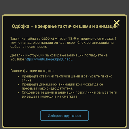
Одбојка
– креирање тактички шеми и анимации
Тактичка табла за
одбојка
– терен 18×9 м, поделено со мрежа. 1.
темпо напад, pipe, напади од крај, двоен блок, организација на
одбрана после прием.
Детални инструкции за креирање анимации погледнете на
YouTube
https://youtu.be/jeSqnQUhaqE
.
Главни функции на сајтот:
Креирајте статички тактички шеми и зачувајте ги како
слика.
Креирајте динамички анимации кои можат да се
преземат како видео датотека.
Споделувајте шеми и анимации преку линк и зачувајте ги
во вашата колекција на сметката.
Изберете друг спорт