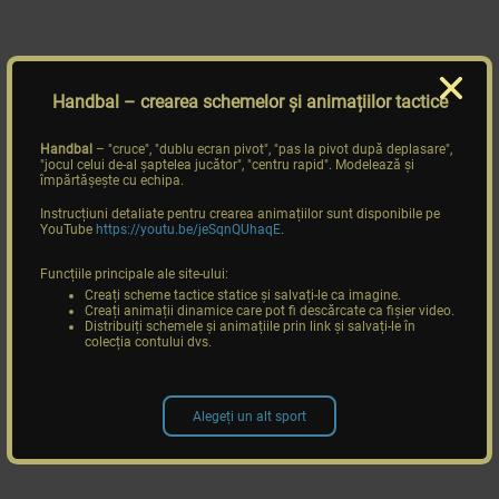
Handbal
– crearea schemelor și animațiilor tactice
Handbal
– "cruce", "dublu ecran pivot", "pas la pivot după deplasare",
"jocul celui de-al șaptelea jucător", "centru rapid". Modelează și
împărtășește cu echipa.
Instrucțiuni detaliate pentru crearea animațiilor sunt disponibile pe
YouTube
https://youtu.be/jeSqnQUhaqE
.
Funcțiile principale ale site-ului:
Creați scheme tactice statice și salvați-le ca imagine.
Creați animații dinamice care pot fi descărcate ca fișier video.
Distribuiți schemele și animațiile prin link și salvați-le în
colecția contului dvs.
Alegeți un alt sport