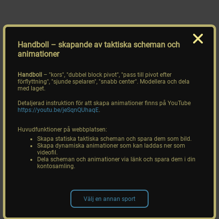
Handboll
– skapande av taktiska scheman och
animationer
Handboll
– "kors", "dubbel block pivot", "pass till pivot efter
förflyttning", "sjunde spelaren", "snabb center". Modellera och dela
med laget.
Detaljerad instruktion för att skapa animationer finns på YouTube
https://youtu.be/jeSqnQUhaqE
.
Huvudfunktioner på webbplatsen:
Skapa statiska taktiska scheman och spara dem som bild.
Skapa dynamiska animationer som kan laddas ner som
videofil.
Dela scheman och animationer via länk och spara dem i din
kontosamling.
Välj en annan sport