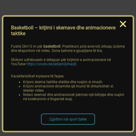
Basketboll
– krijimi i skemave dhe animacioneve
taktike
Fushë 28×15 m për
basketboll
. Praktikoni pick-and-roll, blloqe, izolime
dhe eksportoni në video. Zona katrore e gjuajtjeve të lira.
Shikoni udhëzuesin e detajuar për krijimin e animacioneve në
YouTube
https://youtu.be/jeSqnQUhaqE
.
Karakteristikat kryesore të faqes:
Krijoni skema taktike statike dhe ruajini si imazh.
Krijoni animacione dinamike që mund të shkarkohen si
skedar video.
Ndani skemat dhe animacionet përmes një lidhjeje dhe ruajini
në koleksionin e llogarisë suaj.
Zgjidhni një sport tjetër