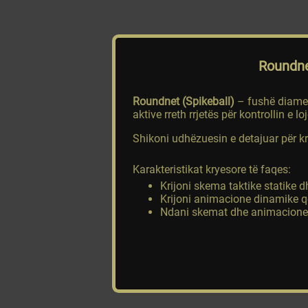
Roundne
Roundnet (Spikeball)
– fushë diametë
aktive rreth rrjetës për kontrollin e lo
Shikoni udhëzuesin e detajuar për 
Karakteristikat kryesore të faqes:
Krijoni skema taktike statike d
Krijoni animacione dinamike q
Ndani skemat dhe animacionet p