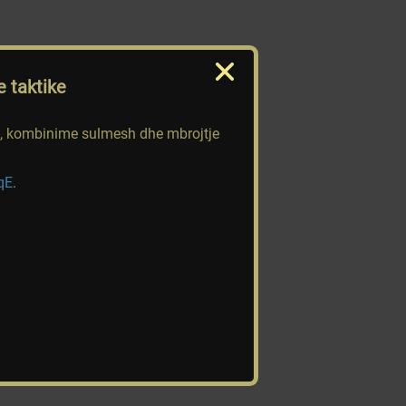
 taktike
jta, kombinime sulmesh dhe mbrojtje
qE
.