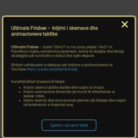
Ultimate Frisbee
– krijimi i skemave dhe
animacioneve taktike
Ultimate Frisbee
– fushë 100×37 m me zona pikësh 18×37 m.
Planifikoni lojëra, kombinime pasimesh, sulme të shpejta dhe lëvizje
strategjike për kontrollin e diskut dhe lojën ekipore.
Shikoni udhëzuesin e detajuar për krijimin e animacioneve në
YouTube
https://youtu.be/jeSqnQUhaqE
.
Karakteristikat kryesore të faqes:
Krijoni skema taktike statike dhe ruajini si imazh.
Krijoni animacione dinamike që mund të shkarkohen si
skedar video.
Ndani skemat dhe animacionet përmes një lidhjeje dhe ruajini
në koleksionin e llogarisë suaj.
Zgjidhni një sport tjetër