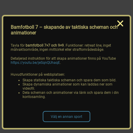
Barnfotboll 7
– skapande av taktiska scheman och
animationer
Tavla för
barnfotboll 7×7 och 9×9
. Funktioner: retreat line, inget
målvaktsområde, ingen mittcirkel eller straffområdesbåge.
Detaljerad instruktion för att skapa animationer finns på YouTube
https://youtu.be/jeSqnQUhaqE
.
Huvudfunktioner på webbplatsen:
Skapa statiska taktiska scheman och spara dem som bild.
Skapa dynamiska animationer som kan laddas ner som
videofil.
Dela scheman och animationer via länk och spara dem i din
kontosamling.
Välj en annan sport