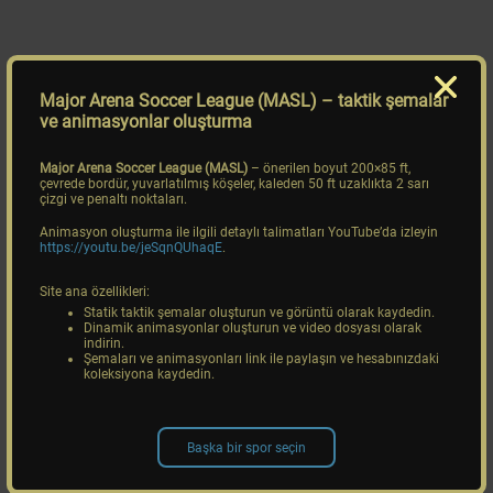
Major Arena Soccer League (MASL)
– taktik şemalar
ve animasyonlar oluşturma
Major Arena Soccer League (MASL)
– önerilen boyut 200×85 ft,
çevrede bordür, yuvarlatılmış köşeler, kaleden 50 ft uzaklıkta 2 sarı
çizgi ve penaltı noktaları.
Animasyon oluşturma ile ilgili detaylı talimatları YouTube’da izleyin
https://youtu.be/jeSqnQUhaqE
.
Site ana özellikleri:
Statik taktik şemalar oluşturun ve görüntü olarak kaydedin.
Dinamik animasyonlar oluşturun ve video dosyası olarak
indirin.
Şemaları ve animasyonları link ile paylaşın ve hesabınızdaki
koleksiyona kaydedin.
Başka bir spor seçin