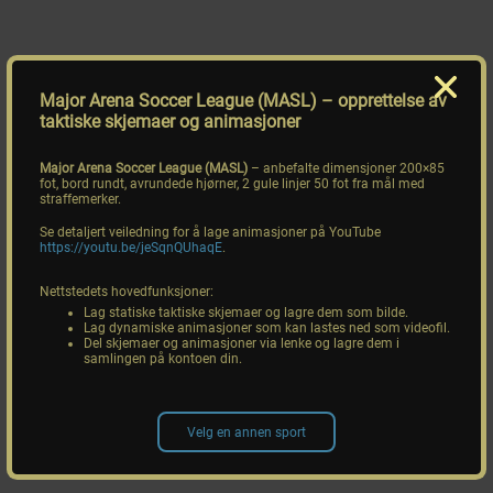
Major Arena Soccer League (MASL)
– opprettelse av
taktiske skjemaer og animasjoner
Major Arena Soccer League (MASL)
– anbefalte dimensjoner 200×85
fot, bord rundt, avrundede hjørner, 2 gule linjer 50 fot fra mål med
straffemerker.
Se detaljert veiledning for å lage animasjoner på YouTube
https://youtu.be/jeSqnQUhaqE
.
Nettstedets hovedfunksjoner:
Lag statiske taktiske skjemaer og lagre dem som bilde.
Lag dynamiske animasjoner som kan lastes ned som videofil.
Del skjemaer og animasjoner via lenke og lagre dem i
samlingen på kontoen din.
Velg en annen sport