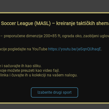
 Soccer League (MASL)
– kreiranje taktičkih shem
– preporučene dimenzije 200×85 ft, ograda oko, zaobljeni uglovi,
macije pogledajte na YouTube
https://youtu.be/jeSqnQUhaqE
.
 i sačuvajte ih kao sliku.
koje možete preuzeti kao video fajl.
inka i čuvajte ih u kolekciji na vašem nalogu.
Izaberite drugi sport