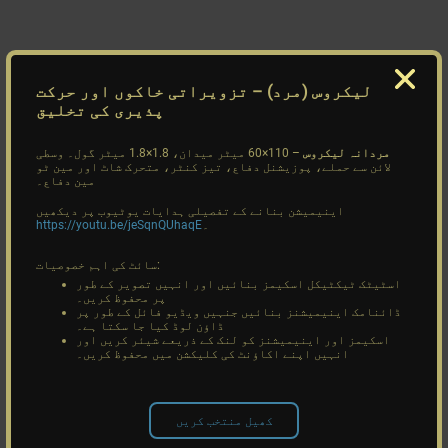
لیکروس (مرد)
– تزویراتی خاکوں اور حرکت
پذیری کی تخلیق
مردانہ لیکروس
– 110×60 میٹر میدان، 1.8×1.8 میٹر گول۔ وسطی
لائن سے حملے، پوزیشنل دفاع، تیز کنٹر، متحرک شاٹ اور مین ٹو
مین دفاع۔
اینیمیشن بنانے کے تفصیلی ہدایات یوٹیوب پر دیکھیں
۔
https://youtu.be/jeSqnQUhaqE
سائٹ کی اہم خصوصیات:
اسٹیٹک ٹیکٹیکل اسکیمز بنائیں اور انہیں تصویر کے طور
پر محفوظ کریں۔
ڈائنامک اینیمیشنز بنائیں جنہیں ویڈیو فائل کے طور پر
ڈاؤن لوڈ کیا جا سکتا ہے۔
اسکیمز اور اینیمیشنز کو لنک کے ذریعے شیئر کریں اور
انہیں اپنے اکاؤنٹ کی کلیکشن میں محفوظ کریں۔
کھیل منتخب کریں