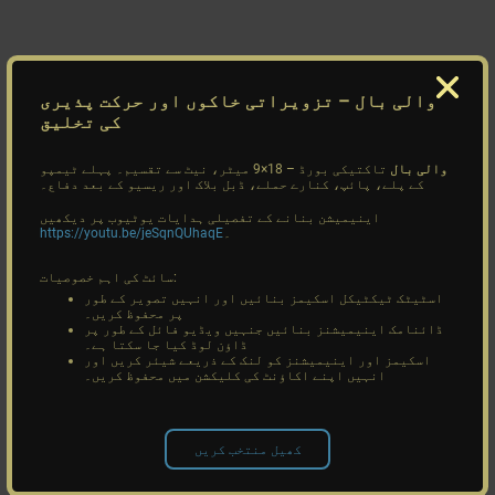
والی بال
– تزویراتی خاکوں اور حرکت پذیری
کی تخلیق
والی بال
تاکتیکی بورڈ – 18×9 میٹر، نیٹ سے تقسیم۔ پہلے ٹیمپو
کے پلے، پائپ، کنارے حملے، ڈبل بلاک اور ریسیو کے بعد دفاع۔
اینیمیشن بنانے کے تفصیلی ہدایات یوٹیوب پر دیکھیں
۔
https://youtu.be/jeSqnQUhaqE
سائٹ کی اہم خصوصیات:
اسٹیٹک ٹیکٹیکل اسکیمز بنائیں اور انہیں تصویر کے طور
پر محفوظ کریں۔
ڈائنامک اینیمیشنز بنائیں جنہیں ویڈیو فائل کے طور پر
ڈاؤن لوڈ کیا جا سکتا ہے۔
اسکیمز اور اینیمیشنز کو لنک کے ذریعے شیئر کریں اور
انہیں اپنے اکاؤنٹ کی کلیکشن میں محفوظ کریں۔
کھیل منتخب کریں