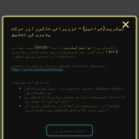
لیکروس (خواتین)
– تزویراتی خاکوں اور حرکت
پذیری کی تخلیق
تاکتیکی بورڈ
خواتین لیکروس
کے لیے – 100×55 میٹر میدان،
1.8×1.8 میٹر گول۔ تیز کمبینیشنز، پوزیشنل حملے، وسط پاس،
متحرک شاٹ اور دفاعی زون کی تنظیم۔
اینیمیشن بنانے کے تفصیلی ہدایات یوٹیوب پر دیکھیں
۔
https://youtu.be/jeSqnQUhaqE
سائٹ کی اہم خصوصیات:
اسٹیٹک ٹیکٹیکل اسکیمز بنائیں اور انہیں تصویر کے طور
پر محفوظ کریں۔
ڈائنامک اینیمیشنز بنائیں جنہیں ویڈیو فائل کے طور پر
ڈاؤن لوڈ کیا جا سکتا ہے۔
اسکیمز اور اینیمیشنز کو لنک کے ذریعے شیئر کریں اور
انہیں اپنے اکاؤنٹ کی کلیکشن میں محفوظ کریں۔
کھیل منتخب کریں