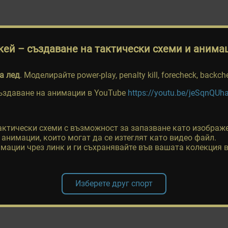
кей
– създаване на тактически схеми и анима
а лед
. Моделирайте power-play, penalty kill, forecheck, back
създаване на анимации в YouTube
https://youtu.be/jeSqnQUh
актически схеми с възможност за запазване като изображе
анимации, които могат да се изтеглят като видео файл.
имации чрез линк и ги съхранявайте във вашата колекция 
Изберете друг спорт