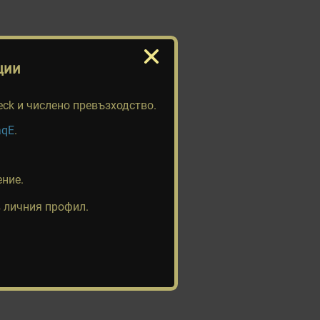
ции
check и числено превъзходство.
aqE
.
ние.
в личния профил.