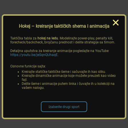
Hokej
– kreiranje taktičkih shema i animacija
Taktička tabla za
hokej na ledu
. Modelirajte power-play, penalty kill,
forecheck/backcheck, brojčanu prednost i delite strategije sa timom.
Detaljna uputstva za kreiranje animacije pogledajte na YouTube
https://youtu.be/jeSqnQUhaqE
.
Osnovne funkcije sajta:
Kreirajte statičke taktičke šeme i sačuvajte ih kao sliku.
Kreirajte dinamičke animacije koje možete preuzeti kao video
fajl.
Delite šeme i animacije putem linka i čuvajte ih u kolekciji na
vašem nalogu.
Izaberite drugi sport