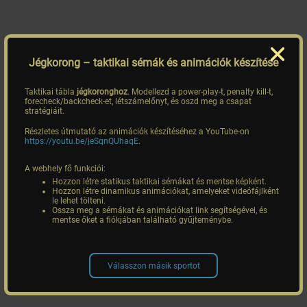
Jégkorong
– taktikai sémák és animációk készítése
Taktikai tábla
jégkoronghoz
. Modellezd a power-play-t, penalty kill-t,
forecheck/backcheck-et, létszámelőnyt, és oszd meg a csapat
stratégiáit.
Részletes útmutató az animációk készítéséhez a YouTube-on
https://youtu.be/jeSqnQUhaqE
.
A webhely fő funkciói:
Hozzon létre statikus taktikai sémákat és mentse képként.
Hozzon létre dinamikus animációkat, amelyeket videófájlként
le lehet tölteni.
Ossza meg a sémákat és animációkat link segítségével, és
mentse őket a fiókjában található gyűjteménybe.
Válasszon másik sportot