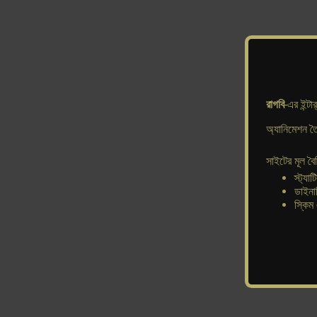
রাগবি
-এর ইন্ট
অ্যানিমেশন ত
সাইটের মূল বৈশি
স্ট্য
ডাইনা
স্কিম