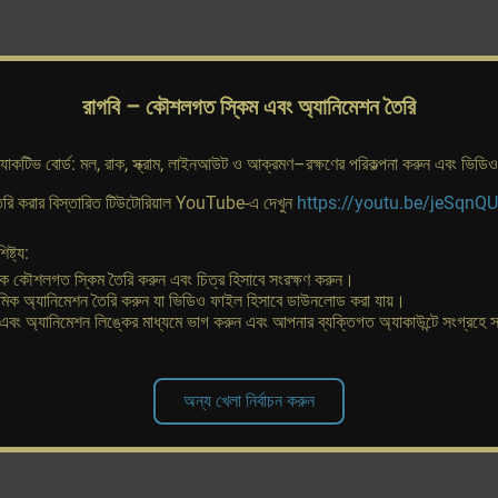
রাগবি
– কৌশলগত স্কিম এবং অ্যানিমেশন তৈরি
ার‌্যাকটিভ বোর্ড: মল, রাক, স্ক্রাম, লাইনআউট ও আক্রমণ–রক্ষণের পরিকল্পনা করুন এবং ভিডি
ৈরি করার বিস্তারিত টিউটোরিয়াল YouTube-এ দেখুন
https://youtu.be/jeSqnQ
ষ্ট্য:
াটিক কৌশলগত স্কিম তৈরি করুন এবং চিত্র হিসাবে সংরক্ষণ করুন।
মিক অ্যানিমেশন তৈরি করুন যা ভিডিও ফাইল হিসাবে ডাউনলোড করা যায়।
 এবং অ্যানিমেশন লিঙ্কের মাধ্যমে ভাগ করুন এবং আপনার ব্যক্তিগত অ্যাকাউন্টে সংগ্রহে 
অন্য খেলা নির্বাচন করুন