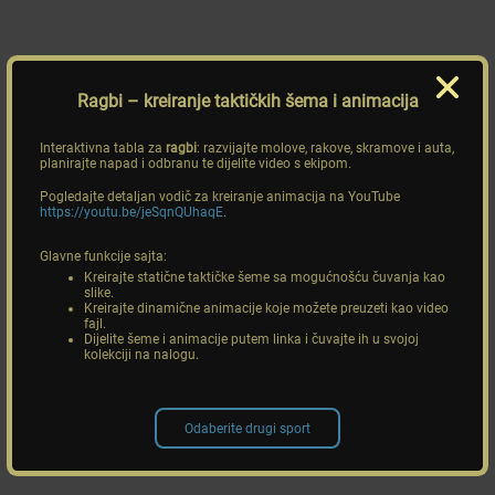
Ragbi
– kreiranje taktičkih šema i animacija
Interaktivna tabla za
ragbi
: razvijajte molove, rakove, skramove i auta,
planirajte napad i odbranu te dijelite video s ekipom.
Pogledajte detaljan vodič za kreiranje animacija na YouTube
https://youtu.be/jeSqnQUhaqE
.
Glavne funkcije sajta:
Kreirajte statične taktičke šeme sa mogućnošću čuvanja kao
slike.
Kreirajte dinamične animacije koje možete preuzeti kao video
fajl.
Dijelite šeme i animacije putem linka i čuvajte ih u svojoj
kolekciji na nalogu.
Odaberite drugi sport