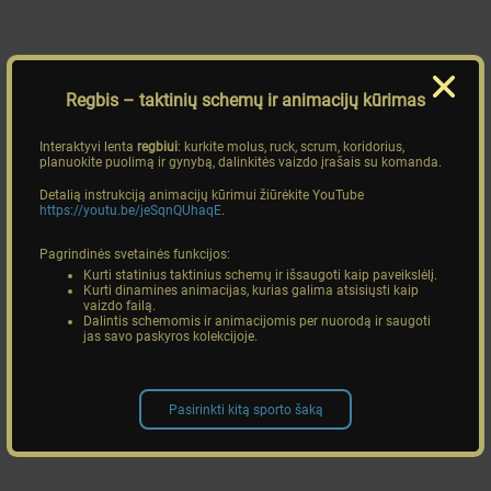
Regbis
– taktinių schemų ir animacijų kūrimas
Interaktyvi lenta
regbiui
: kurkite molus, ruck, scrum, koridorius,
planuokite puolimą ir gynybą, dalinkitės vaizdo įrašais su komanda.
Detalią instrukciją animacijų kūrimui žiūrėkite YouTube
https://youtu.be/jeSqnQUhaqE
.
Pagrindinės svetainės funkcijos:
Kurti statinius taktinius schemų ir išsaugoti kaip paveikslėlį.
Kurti dinamines animacijas, kurias galima atsisiųsti kaip
vaizdo failą.
Dalintis schemomis ir animacijomis per nuorodą ir saugoti
jas savo paskyros kolekcijoje.
Pasirinkti kitą sporto šaką