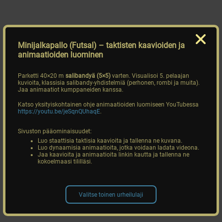
Minijalkapallo (Futsal)
– taktisten kaavioiden ja
animaatioiden luominen
Parketti 40×20 m
salibandyä (5×5)
varten. Visualisoi 5. pelaajan
kuvioita, klassisia salibandy-yhdistelmiä (perhonen, rombi ja muita).
Jaa animaatiot kumppaneiden kanssa.
Katso yksityiskohtainen ohje animaatioiden luomiseen YouTubessa
https://youtu.be/jeSqnQUhaqE
.
Sivuston pääominaisuudet:
Luo staattisia taktisia kaavioita ja tallenna ne kuvana.
Luo dynaamisia animaatioita, jotka voidaan ladata videona.
Jaa kaavioita ja animaatioita linkin kautta ja tallenna ne
kokoelmaasi tililläsi.
Valitse toinen urheilulaji