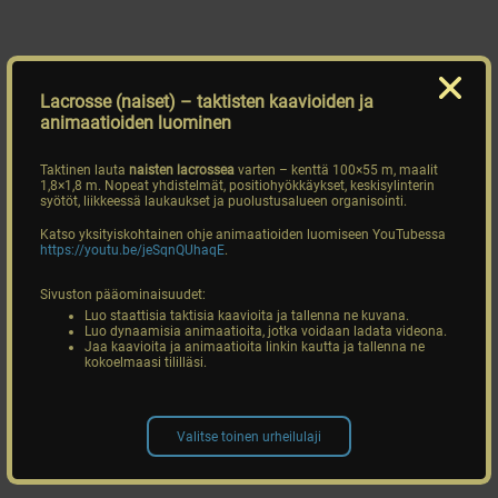
Lacrosse (naiset)
– taktisten kaavioiden ja
animaatioiden luominen
Taktinen lauta
naisten lacrossea
varten – kenttä 100×55 m, maalit
1,8×1,8 m. Nopeat yhdistelmät, positiohyökkäykset, keskisylinterin
syötöt, liikkeessä laukaukset ja puolustusalueen organisointi.
Katso yksityiskohtainen ohje animaatioiden luomiseen YouTubessa
https://youtu.be/jeSqnQUhaqE
.
Sivuston pääominaisuudet:
Luo staattisia taktisia kaavioita ja tallenna ne kuvana.
Luo dynaamisia animaatioita, jotka voidaan ladata videona.
Jaa kaavioita ja animaatioita linkin kautta ja tallenna ne
kokoelmaasi tililläsi.
Valitse toinen urheilulaji