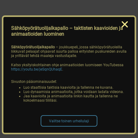
Sähköpyörätuolijalkapallo
– taktisten kaavioiden ja
animaatioiden luominen
Sähköpyörätuolijalkapallo
– joukkuepeli, jossa sähköpyörätuoleilla
liikkuvat pelaajat ohjaavat suurta palloa erityisten puskureiden avulla
ja yrittävät tehdä maaleja vastustajalle.
Katso yksityiskohtainen ohje animaatioiden luomiseen YouTubessa
https://youtu.be/jeSqnQUhaqE
.
Sivuston pääominaisuudet:
Luo staattisia taktisia kaavioita ja tallenna ne kuvana.
Luo dynaamisia animaatioita, jotka voidaan ladata videona.
Jaa kaavioita ja animaatioita linkin kautta ja tallenna ne
kokoelmaasi tililläsi.
Valitse toinen urheilulaji