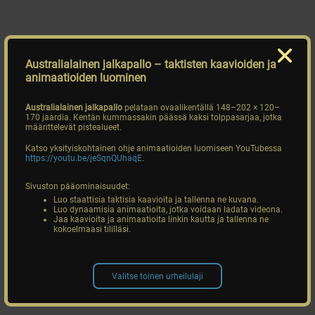
Australialainen jalkapallo
– taktisten kaavioiden ja
animaatioiden luominen
Australialainen jalkapallo
pelataan ovaalikentällä 148–202 × 120–
170 jaardia. Kentän kummassakin päässä kaksi tolppasarjaa, jotka
määrittelevät pistealueet.
Katso yksityiskohtainen ohje animaatioiden luomiseen YouTubessa
https://youtu.be/jeSqnQUhaqE
.
Sivuston pääominaisuudet:
Luo staattisia taktisia kaavioita ja tallenna ne kuvana.
Luo dynaamisia animaatioita, jotka voidaan ladata videona.
Jaa kaavioita ja animaatioita linkin kautta ja tallenna ne
kokoelmaasi tililläsi.
Valitse toinen urheilulaji