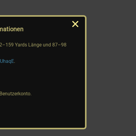
mationen
t 142–159 Yards Länge und 87–98
QUhaqE
.
 Benutzerkonto.