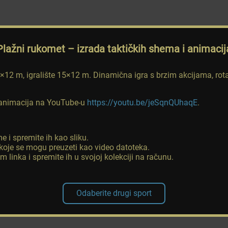
Plažni rukomet
– izrada taktičkih shema i animacij
7×12 m, igralište 15×12 m. Dinamična igra s brzim akcijama, rot
u animacija na YouTube-u
https://youtu.be/jeSqnQUhaqE
.
e i spremite ih kao sliku.
 koje se mogu preuzeti kao video datoteka.
m linka i spremite ih u svojoj kolekciji na računu.
Odaberite drugi sport