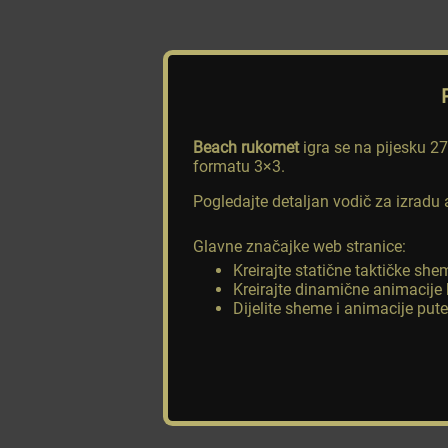
Beach rukomet
igra se na pijesku 2
formatu 3×3.
Pogledajte detaljan vodič za izrad
Glavne značajke web stranice:
Kreirajte statične taktičke shem
Kreirajte dinamične animacije
Dijelite sheme i animacije pute