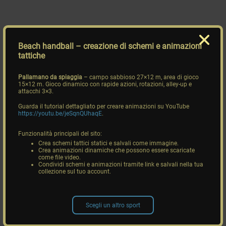
Beach handball
– creazione di schemi e animazioni
tattiche
Pallamano da spiaggia
– campo sabbioso 27×12 m, area di gioco
15×12 m. Gioco dinamico con rapide azioni, rotazioni, alley-up e
attacchi 3×3.
Guarda il tutorial dettagliato per creare animazioni su YouTube
https://youtu.be/jeSqnQUhaqE
.
Funzionalità principali del sito:
Crea schemi tattici statici e salvali come immagine.
Crea animazioni dinamiche che possono essere scaricate
come file video.
Condividi schemi e animazioni tramite link e salvali nella tua
collezione sul tuo account.
Scegli un altro sport