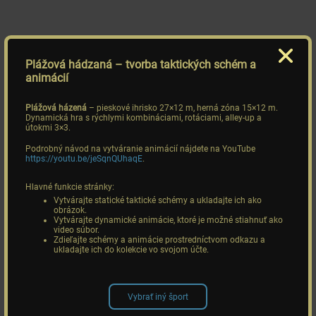
Plážová hádzaná
– tvorba taktických schém a
animácií
Plážová házená
– pieskové ihrisko 27×12 m, herná zóna 15×12 m.
Dynamická hra s rýchlymi kombináciami, rotáciami, alley-up a
útokmi 3×3.
Podrobný návod na vytváranie animácií nájdete na YouTube
https://youtu.be/jeSqnQUhaqE
.
Hlavné funkcie stránky:
Vytvárajte statické taktické schémy a ukladajte ich ako
obrázok.
Vytvárajte dynamické animácie, ktoré je možné stiahnuť ako
video súbor.
Zdieľajte schémy a animácie prostredníctvom odkazu a
ukladajte ich do kolekcie vo svojom účte.
Vybrať iný šport