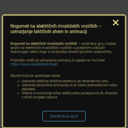
Nogomet na električnih invalidskih vozičkih
–
ustvarjanje taktičnih shem in animacij
Nogomet na električnih invalidskih vozičkih
– moštvena igra, v kateri
igralci na električnih invalidskih vozičkih s posebnimi odbijači
nadzorujejo veliko žogo in poskušajo doseči gol proti nasprotniku.
Področen vodič za ustvarjanje animacij si oglejte na YouTube
https://youtu.be/jeSqnQUhaqE
.
Glavne funkcije spletnega mesta:
Ustvarite statične taktične sheme in jih shranite kot sliko.
Ustvarite dinamične animacije, ki jih lahko prenesete kot video
datoteko.
Sheme in animacije lahko delite preko povezave in jih shranite
v zbirki svojega računa.
Izberite drug šport