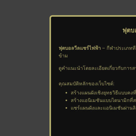
ฟุตบ
ฟุตบอลวีลแชร์ไฟฟ้า
– กีฬาประเภทที
ข้าม
ดูคำแนะนำโดยละเอียดเกี่ยวกับการส
คุณสมบัติหลักของเว็บไซต์:
สร้างแผนผังเชิงยุทธวิธีแบบคงท
สร้างแอนิเมชันแบบไดนามิกที่
แชร์แผนผังและแอนิเมชันผ่านล