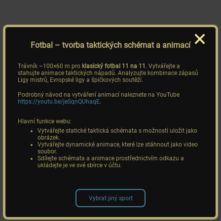
Fotbal
– tvorba taktických schémat a animací
Trávník ~100×60 m pro
klasický fotbal 11 na 11
. Vytvářejte a
stahujte animace taktických nápadů. Analyzujte kombinace zápasů
Ligy mistrů, Evropské ligy a špičkových soutěží.
Podrobný návod na vytváření animací naleznete na YouTube
https://youtu.be/jeSqnQUhaqE
.
Hlavní funkce webu:
Vytvářejte statické taktická schémata s možností uložit jako
obrázek.
Vytvářejte dynamické animace, které lze stáhnout jako video
soubor.
Sdílejte schémata a animace prostřednictvím odkazu a
ukládejte je ve své sbírce v účtu.
Vybrat jiný sport