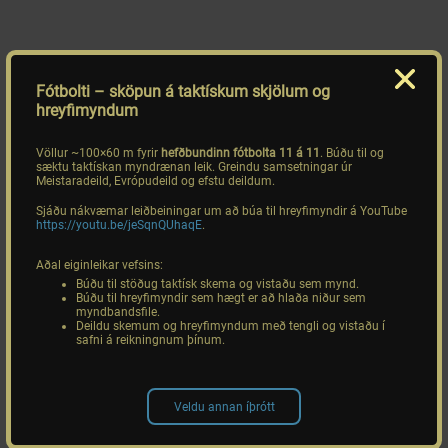
Fótbolti
– sköpun á taktískum skjölum og
hreyfimyndum
Völlur ~100×60 m fyrir
hefðbundinn fótbolta 11 á 11
. Búðu til og
sæktu taktískan myndrænan leik. Greindu samsetningar úr
Meistaradeild, Evrópudeild og efstu deildum.
Sjáðu nákvæmar leiðbeiningar um að búa til hreyfimyndir á YouTube
https://youtu.be/jeSqnQUhaqE
.
Aðal eiginleikar vefsins:
Búðu til stöðug taktísk skema og vistaðu sem mynd.
Búðu til hreyfimyndir sem hægt er að hlaða niður sem
myndbandsfile.
Deildu skemum og hreyfimyndum með tengli og vistaðu í
safni á reikningnum þínum.
Veldu annan íþrótt