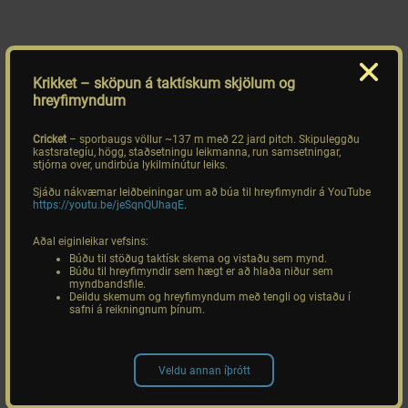
Krikket
– sköpun á taktískum skjölum og
hreyfimyndum
Cricket
– sporbaugs völlur ~137 m með 22 jard pitch. Skipuleggðu
kastsrategíu, högg, staðsetningu leikmanna, run samsetningar,
stjórna over, undirbúa lykilmínútur leiks.
Sjáðu nákvæmar leiðbeiningar um að búa til hreyfimyndir á YouTube
https://youtu.be/jeSqnQUhaqE
.
Aðal eiginleikar vefsins:
Búðu til stöðug taktísk skema og vistaðu sem mynd.
Búðu til hreyfimyndir sem hægt er að hlaða niður sem
myndbandsfile.
Deildu skemum og hreyfimyndum með tengli og vistaðu í
safni á reikningnum þínum.
Veldu annan íþrótt