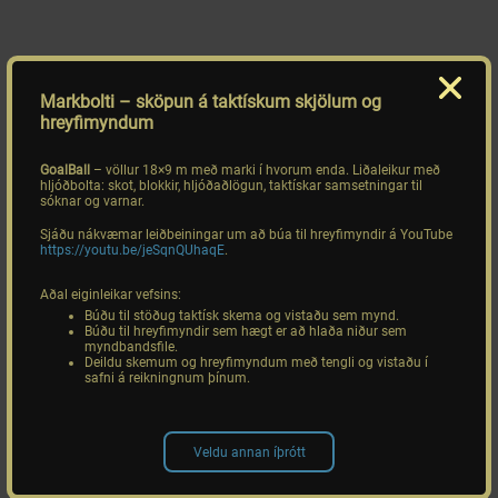
Markbolti
– sköpun á taktískum skjölum og
hreyfimyndum
GoalBall
– völlur 18×9 m með marki í hvorum enda. Liðaleikur með
hljóðbolta: skot, blokkir, hljóðaðlögun, taktískar samsetningar til
sóknar og varnar.
Sjáðu nákvæmar leiðbeiningar um að búa til hreyfimyndir á YouTube
https://youtu.be/jeSqnQUhaqE
.
Aðal eiginleikar vefsins:
Búðu til stöðug taktísk skema og vistaðu sem mynd.
Búðu til hreyfimyndir sem hægt er að hlaða niður sem
myndbandsfile.
Deildu skemum og hreyfimyndum með tengli og vistaðu í
safni á reikningnum þínum.
Veldu annan íþrótt