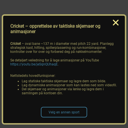
Cricket
– opprettelse av taktiske skjemaer og
animasjoner
Cricket
– oval bane ~137 m i diameter med pitch 22 yard. Planlegg
strategisk kast, hitting, spillerplassering og run-kombinasjoner,
kontroller over for over og forbered deg på nøkkelmomenter.
Se detaljert veiledning for å lage animasjoner på YouTube
https://youtu.be/jeSqnQUhaqE
.
Nettstedets hovedfunksjoner:
Lag statiske taktiske skjemaer og lagre dem som bilde.
Lag dynamiske animasjoner som kan lastes ned som videofil.
Del skjemaer og animasjoner via lenke og lagre dem i
samlingen på kontoen din.
Velg en annen sport