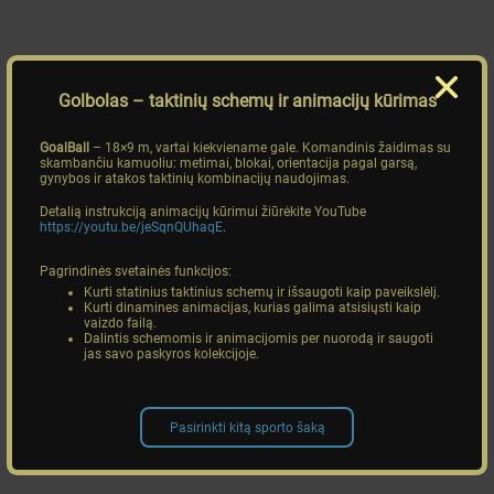
Golbolas
– taktinių schemų ir animacijų kūrimas
GoalBall
– 18×9 m, vartai kiekviename gale. Komandinis žaidimas su
skambančiu kamuoliu: metimai, blokai, orientacija pagal garsą,
gynybos ir atakos taktinių kombinacijų naudojimas.
Detalią instrukciją animacijų kūrimui žiūrėkite YouTube
https://youtu.be/jeSqnQUhaqE
.
Pagrindinės svetainės funkcijos:
Kurti statinius taktinius schemų ir išsaugoti kaip paveikslėlį.
Kurti dinamines animacijas, kurias galima atsisiųsti kaip
vaizdo failą.
Dalintis schemomis ir animacijomis per nuorodą ir saugoti
jas savo paskyros kolekcijoje.
Pasirinkti kitą sporto šaką