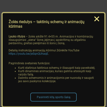
Žolės riedulys
– taktinių schemų ir animacijų
kūrimas
Lauko ritulys
– žolės aikštė 91.4×55 m. Animacijos ir kombinacijų
išsaugojimas: „siena“ šone, įėjimas į apskritimą su atgaliniu
perdavimu, greitas perėjimas iš šono į šoną.
Detalią instrukciją animacijų kūrimui žiūrėkite YouTube
https://youtu.be/jeSqnQUhaqE
.
Pagrindinės svetainės funkcijos:
Kurti statinius taktinius schemų ir išsaugoti kaip paveikslėlį.
Kurti dinamines animacijas, kurias galima atsisiųsti kaip
vaizdo failą.
Dalintis schemomis ir animacijomis per nuorodą ir saugoti
jas savo paskyros kolekcijoje.
Pasirinkti kitą sporto šaką