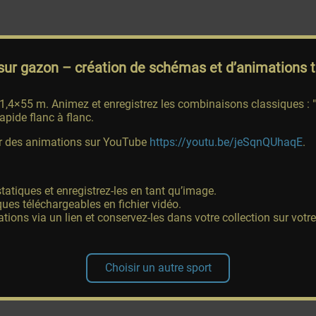
sur gazon
– création de schémas et d’animations t
91,4×55 m. Animez et enregistrez les combinaisons classiques : "m
rapide flanc à flanc.
éer des animations sur YouTube
https://youtu.be/jeSqnQUhaqE
.
atiques et enregistrez-les en tant qu’image.
es téléchargeables en fichier vidéo.
ions via un lien et conservez-les dans votre collection sur votr
Choisir un autre sport