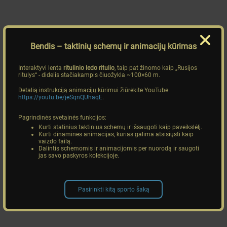
Bendis
– taktinių schemų ir animacijų kūrimas
Interaktyvi lenta
ritulinio ledo ritulio
, taip pat žinomo kaip „Rusijos
ritulys“ - didelis stačiakampis čiuožykla ~100×60 m.
Detalią instrukciją animacijų kūrimui žiūrėkite YouTube
https://youtu.be/jeSqnQUhaqE
.
Pagrindinės svetainės funkcijos:
Kurti statinius taktinius schemų ir išsaugoti kaip paveikslėlį.
Kurti dinamines animacijas, kurias galima atsisiųsti kaip
vaizdo failą.
Dalintis schemomis ir animacijomis per nuorodą ir saugoti
jas savo paskyros kolekcijoje.
Pasirinkti kitą sporto šaką