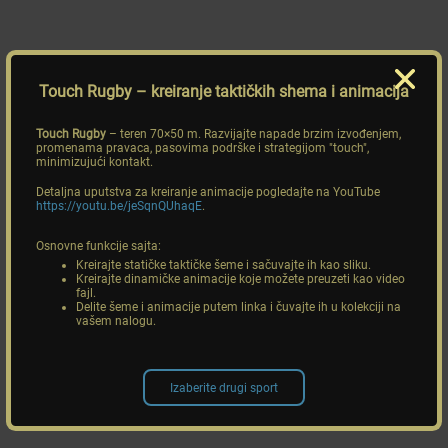
Touch Rugby
– kreiranje taktičkih shema i animacija
Touch Rugby
– teren 70×50 m. Razvijajte napade brzim izvođenjem,
promenama pravaca, pasovima podrške i strategijom "touch",
minimizujući kontakt.
Detaljna uputstva za kreiranje animacije pogledajte na YouTube
https://youtu.be/jeSqnQUhaqE
.
Osnovne funkcije sajta:
Kreirajte statičke taktičke šeme i sačuvajte ih kao sliku.
Kreirajte dinamičke animacije koje možete preuzeti kao video
fajl.
Delite šeme i animacije putem linka i čuvajte ih u kolekciji na
vašem nalogu.
Izaberite drugi sport